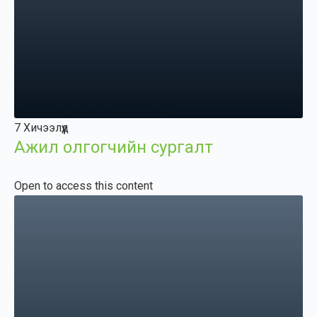
Зөвхөн бүртгэлтэй хэрэглэгчид
7 Хичээлүүд
Ажил олгогчийн сургалт
Open to access this content