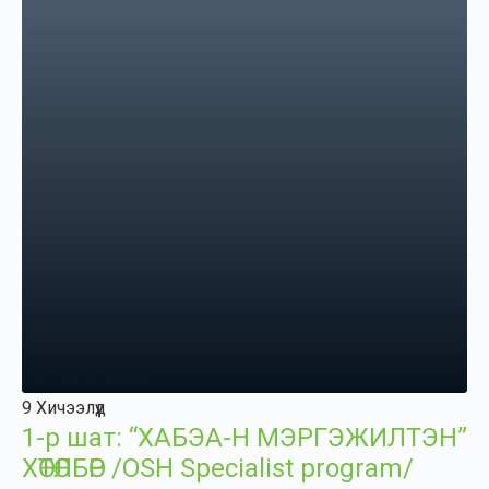
Бүртгэлгүй байна
9 Хичээлүүд
1-р шат: “ХАБЭА-Н МЭРГЭЖИЛТЭН”
ХӨТӨЛБӨР /OSH Specialist program/