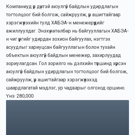
Компаниуд үр дүнтэй аюулгүй байдлын удирдлагын
тогтолцоог бий болгож, сайжруулж, үр ашигтайгаар
хэрэгжүүлэхийн тулд ХАБЭА-н менежерүүдийг
ажиллуулдаг. Энэхүү хөтөлбөр нь байгууллагын ХАБЭА-
н чиг үүргийг удирдан зохион байгуулах, нэгтгэх
асуудлыг хариуцсан байгууллагын болон тухайн
объектын аюулгүй байдлын менежер, захирлуудад
зориулагдсан. Гол зорилго нь дэлхийн түвшинд хүрсэн
аюулгүй байдлын удирдлагын тогтолцоог бий болгож,
сайжруулж, үр ашигтайгаар хэрэгжүүлэхэд
шаардлагатай мэдлэг, ур чадварыг олгоход оршино.
Үнэ: 280,000