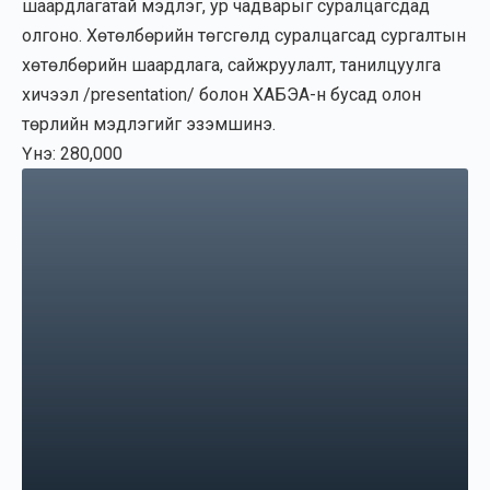
шаардлагатай мэдлэг, ур чадварыг суралцагсдад
олгоно. Хөтөлбөрийн төгсгөлд суралцагсад сургалтын
хөтөлбөрийн шаардлага, сайжруулалт, танилцуулга
хичээл /presentation/ болон ХАБЭА-н бусад олон
төрлийн мэдлэгийг эзэмшинэ.
Үнэ: 280,000