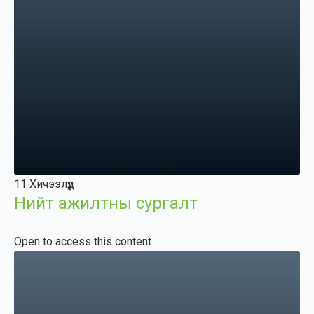
Зөвхөн бүртгэлтэй хэрэглэгчид
11 Хичээлүүд
Нийт ажилтны сургалт
Open to access this content