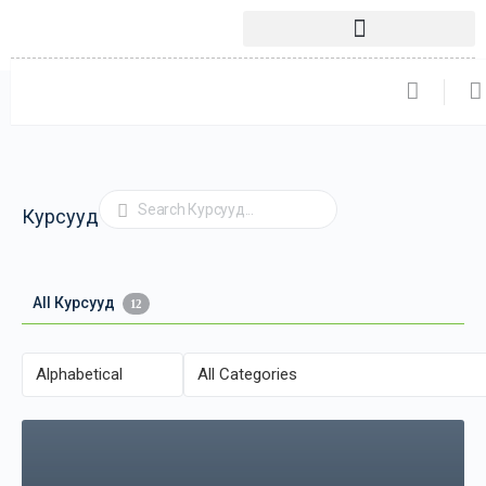
Хайлт
Курсууд
All Курсууд
12