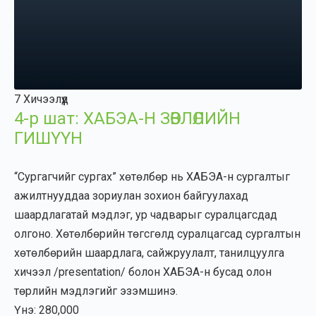
Бүртгэлгүй байна
7 Хичээлүүд
4-р шат: ХАБЭА-Н ЗӨВЛӨЛИЙН
ГИШҮҮН
“Сургагчийг сургах” хөтөлбөр нь ХАБЭА-н сургалтыг
ажилтнууддаа зориулан зохион байгуулахад
шаардлагатай мэдлэг, ур чадварыг суралцагсдад
олгоно. Хөтөлбөрийн төгсгөлд суралцагсад сургалтын
хөтөлбөрийн шаардлага, сайжруулалт, танилцуулга
хичээл /presentation/ болон ХАБЭА-н бусад олон
төрлийн мэдлэгийг эзэмшинэ.
Үнэ: 280,000