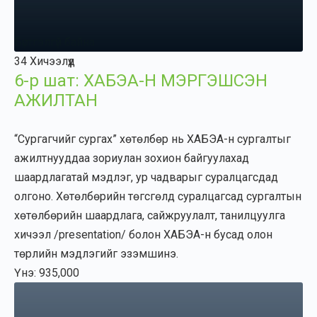
Бүртгэлгүй байна
34 Хичээлүүд
6-р шат: ХАБЭА-Н МЭРГЭШСЭН
АЖИЛТАН
“Сургагчийг сургах” хөтөлбөр нь ХАБЭА-н сургалтыг
ажилтнууддаа зориулан зохион байгуулахад
шаардлагатай мэдлэг, ур чадварыг суралцагсдад
олгоно. Хөтөлбөрийн төгсгөлд суралцагсад сургалтын
хөтөлбөрийн шаардлага, сайжруулалт, танилцуулга
хичээл /presentation/ болон ХАБЭА-н бусад олон
төрлийн мэдлэгийг эзэмшинэ.
Үнэ: 935,000