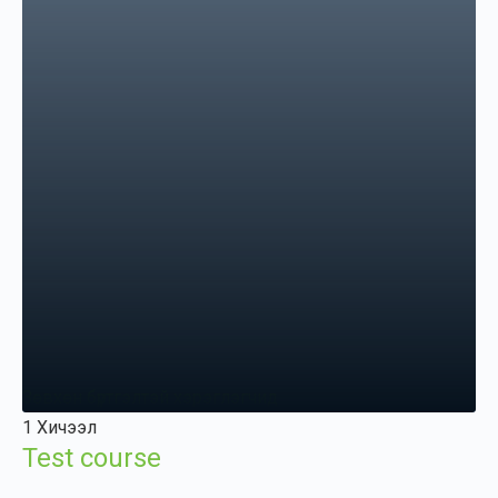
Зөвхөн бүртгэлтэй хэрэглэгчид
1 Хичээл
Test course