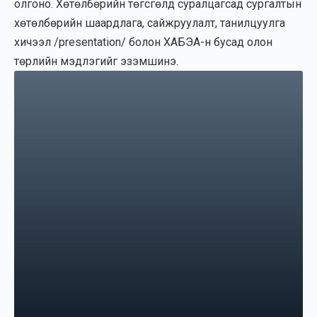
олгоно. Хөтөлбөрийн төгсгөлд суралцагсад сургалтын
хөтөлбөрийн шаардлага, сайжруулалт, танилцуулга
хичээл /presentation/ болон ХАБЭА-н бусад олон
төрлийн мэдлэгийг эзэмшинэ.