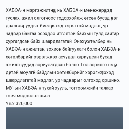
ХАБЭА-н мэргэжилтнүүд нь ХАБЭА-н менежерүүдэд
туслах, ажил олгогчоос тодорхойлж өгсөн бусад үүрэг
даалгавруудыг биелүүлэхэд хэрэгтэй мэдлэг, ур
чадвар байгаа эсэхдээ итгэлтэй байхын тулд сайтар
сургагдсан байх шаардлагатай. Энэхүү хөтөлбөр нь
ХАБЭА-н ажилтан, зохион байгуулагч болон ХАБЭА-н
хөтөлбөрийг хэрэгжүүлэх асуудал хариуцсан бусад
ажилтнуудад зориулагдсан болно. Гол зорилго нь үр
дүнтэй аюулгүй байдлын хөтөлбөрийг хэрэгжүүлэхэд
шаардлагатай мэдлэг, ур чадварыг олгоход оршино.
МУ-ын ХАБЭА-н тухай хууль, тогтоомжийн талаар
товч мэдээлэл авна.
Үнэ: 320,000