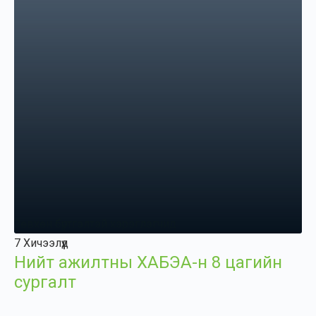
Зөвхөн бүртгэлтэй хэрэглэгчид
7 Хичээлүүд
Нийт ажилтны ХАБЭА-н 8 цагийн
сургалт