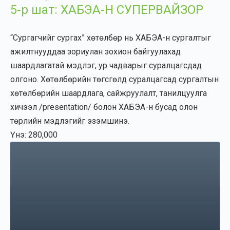
5-р шат: ХАБЭА-Н СУПЕРВАЙЗОР
“Сургагчийг сургах” хөтөлбөр нь ХАБЭА-н сургалтыг
ажилтнууддаа зориулан зохион байгуулахад
шаардлагатай мэдлэг, ур чадварыг суралцагсдад
олгоно. Хөтөлбөрийн төгсгөлд суралцагсад сургалтын
хөтөлбөрийн шаардлага, сайжруулалт, танилцуулга
хичээл /presentation/ болон ХАБЭА-н бусад олон
төрлийн мэдлэгийг эзэмшинэ.
Үнэ: 280,000