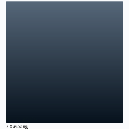
Бүртгэлгүй байна
7 Хичээлүүд