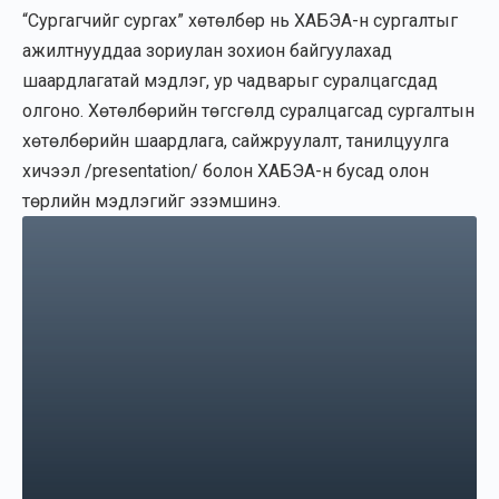
“Сургагчийг сургах” хөтөлбөр нь ХАБЭА-н сургалтыг
ажилтнууддаа зориулан зохион байгуулахад
шаардлагатай мэдлэг, ур чадварыг суралцагсдад
олгоно. Хөтөлбөрийн төгсгөлд суралцагсад сургалтын
хөтөлбөрийн шаардлага, сайжруулалт, танилцуулга
хичээл /presentation/ болон ХАБЭА-н бусад олон
төрлийн мэдлэгийг эзэмшинэ.