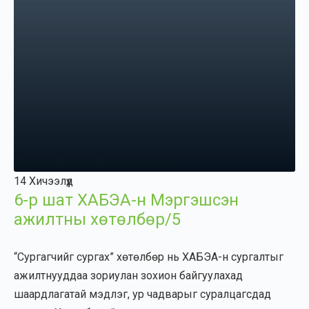
Зөвхөн бүртгэлтэй хэрэглэгчид
14 Хичээлүүд
6-р шат ХАБЭА-н Мэргэшсэн
ажилтны хөтөлбөр/5
“Сургагчийг сургах” хөтөлбөр нь ХАБЭА-н сургалтыг
ажилтнууддаа зориулан зохион байгуулахад
шаардлагатай мэдлэг, ур чадварыг суралцагсдад