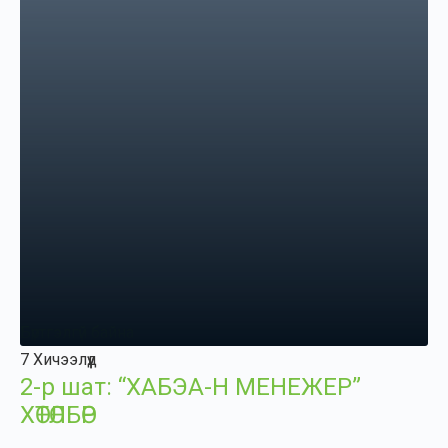
Бүртгэлгүй байна
7 Хичээлүүд
2-р шат: “ХАБЭА-Н МЕНЕЖЕР”
ХӨТӨЛБӨР