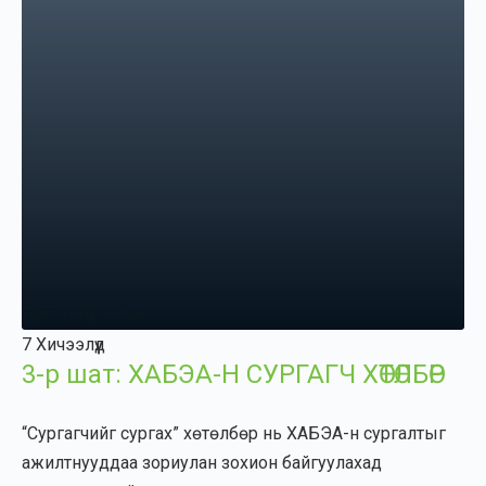
Бүртгэлгүй байна
7 Хичээлүүд
3-р шат: ХАБЭА-Н СУРГАГЧ ХӨТӨЛБӨР
“Сургагчийг сургах” хөтөлбөр нь ХАБЭА-н сургалтыг
ажилтнууддаа зориулан зохион байгуулахад