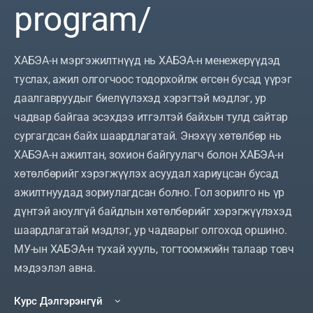
program/
ХАБЭА-н мэргэжилтнүүд нь ХАБЭА-н менежерүүдэд
туслах, ажил олгогчоос тодорхойлж өгсөн бусад үүрэг
ram/
даалгавруудыг биелүүлэхэд хэрэгтэй мэдлэг, ур
чадвар байгаа эсэхдээ итгэлтэй байхын тулд сайтар
сургагдсан байх шаардлагатай. Энэхүү хөтөлбөр нь
ХАБЭА-н ажилтан, зохион байгуулагч болон ХАБЭА-н
хөтөлбөрийг хэрэгжүүлэх асуудал хариуцсан бусад
ажилтнуудад зориулагдсан болно. Гол зорилго нь үр
дүнтэй аюулгүй байдлын хөтөлбөрийг хэрэгжүүлэхэд
шаардлагатай мэдлэг, ур чадварыг олгоход оршино.
МУ-ын ХАБЭА-н тухай хууль, тогтоомжийн талаар товч
мэдээлэл авна.
Курс Дэлгэрэнгүй