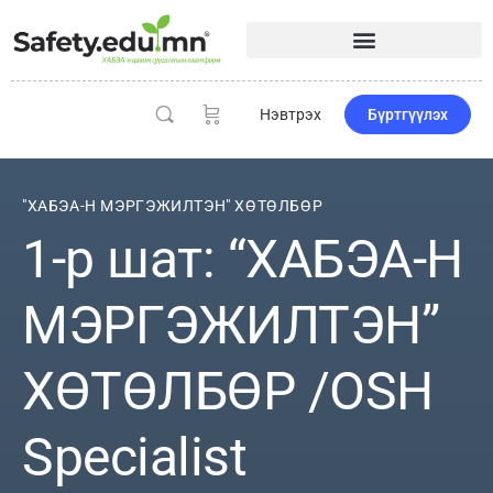
Нэвтрэх
Бүртгүүлэх
"ХАБЭА-Н МЭРГЭЖИЛТЭН" ХӨТӨЛБӨР
1-р шат: “ХАБЭА-Н
МЭРГЭЖИЛТЭН”
ХӨТӨЛБӨР /OSH
Specialist