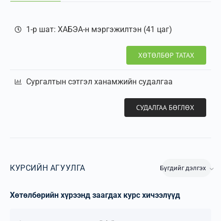
1-р шат: ХАБЭА-н мэргэжилтэн (41 цаг)
ХӨТӨЛБӨР ТАТАХ
Cургалтын сэтгэл ханамжийн судалгаа
СУДАЛГАА БӨГЛӨХ
КУРСИЙН АГУУЛГА
Бүгдийг дэлгэх
Хөтөлбөрийн хүрээнд заагдах курс хичээлүүд