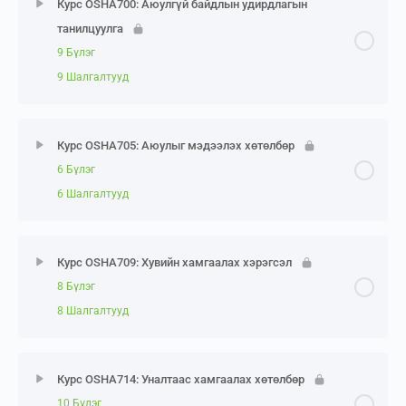
Курс OSHA700: Аюулгүй байдлын удирдлагын
танилцуулга
9 Бүлэг
9 Шалгалтууд
Хичээл Агуулга
0% Биелэлт
0/9 Steps
Курс OSHA705: Аюулыг мэдээлэх хөтөлбөр
6 Бүлэг
Модуль 1: Дээд удирдлагын үүрэг амлалт
6 Шалгалтууд
700 Модуль 1 мэдлэг бататгах тест
Хичээл Агуулга
0% Биелэлт
0/6 Steps
Курс OSHA709: Хувийн хамгаалах хэрэгсэл
Модуль 2: Удирдлага ба ажилчдын хариуцлага
8 Бүлэг
Модуль 1: Ерөнхий үүрэг хариуцлага
8 Шалгалтууд
700 Модуль 2 мэдлэг бататгах тест
705 Модуль 1 мэдлэг бататгах тест
Хичээл Агуулга
0% Биелэлт
0/8 Steps
Модуль 3: Удирдлагын хариуцлага
Курс OSHA714: Уналтаас хамгаалах хөтөлбөр
Модуль 2: Ажлын байрыг шинжлэх нь
10 Бүлэг