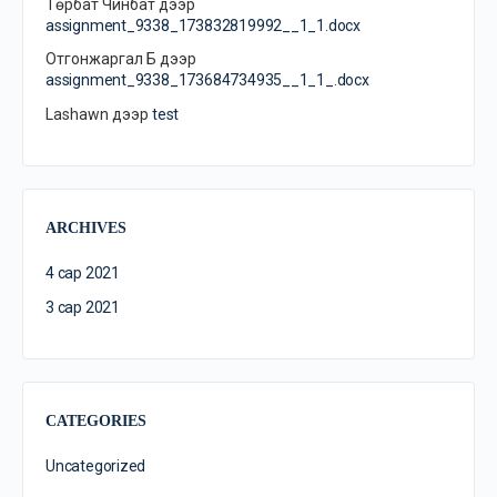
Төрбат Чинбат
дээр
assignment_9338_173832819992__1_1.docx
Отгонжаргал Б
дээр
assignment_9338_173684734935__1_1_.docx
Lashawn
дээр
test
ARCHIVES
4 сар 2021
3 сар 2021
CATEGORIES
Uncategorized