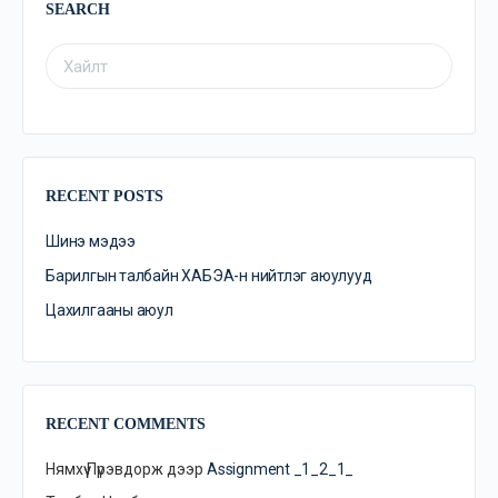
SEARCH
RECENT POSTS
Шинэ мэдээ
Барилгын талбайн ХАБЭА-н нийтлэг аюулууд
Цахилгааны аюул
RECENT COMMENTS
Нямхүү Пүрэвдорж
дээр
Assignment _1_2_1_