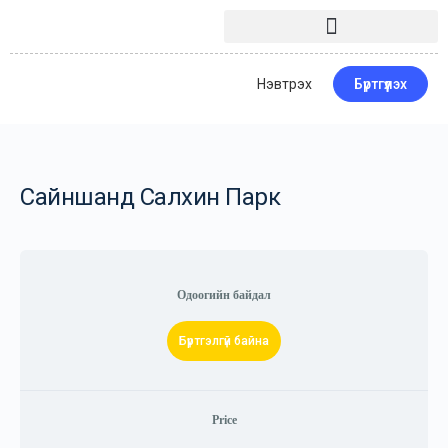
Нэвтрэх
Бүртгүүлэх
Сайншанд Салхин Парк
Одоогийн байдал
Бүртгэлгүй байна
Price