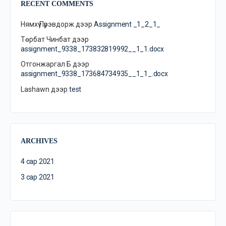
RECENT COMMENTS
Нямхүү Пүрэвдорж
дээр
Assignment _1_2_1_
Төрбат Чинбат
дээр
assignment_9338_173832819992__1_1.docx
Отгонжаргал Б
дээр
assignment_9338_173684734935__1_1_.docx
Lashawn
дээр
test
ARCHIVES
4 сар 2021
3 сар 2021