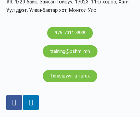
#3, 1/29 байр, Зайсан тойруу, 17023, 11-р хороо, Хан-
Уул дүүрэг, Улаанбаатар хот, Монгол Улс
976-7011 3838
training@oshmi.mn
Танилцуулга татах