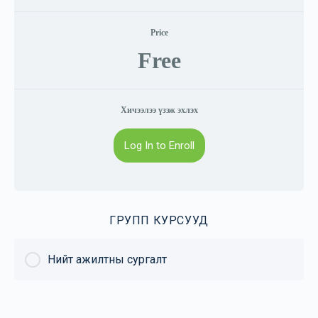
Price
Free
Хичээлээ үзэж эхлэх
Log In to Enroll
ГРУПП КУРСУУД
Нийт ажилтны сургалт
КУРС ЯВЦ
0% Complete
0/0 Шат