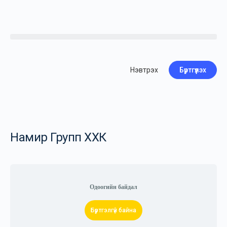
Нэвтрэх
Бүртгүүлэх
Намир Групп ХХК
Одоогийн байдал
Бүртгэлгүй байна