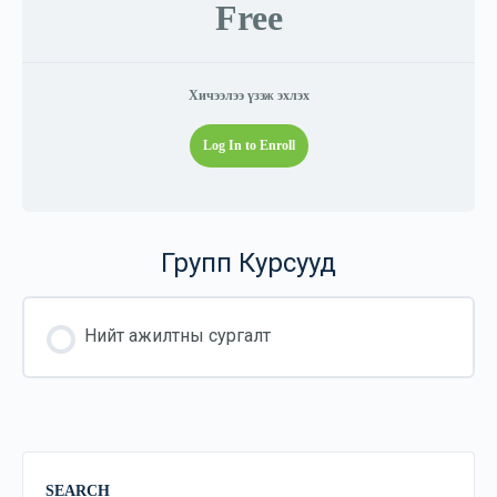
Free
Хичээлээ үзэж эхлэх
Log In to Enroll
Групп Курсууд
Нийт ажилтны сургалт
КУРС ЯВЦ
0% COMPLETE
0/0 Шат
SEARCH