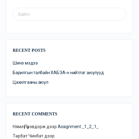
RECENT POSTS
Шинэ мэдээ
Барилгын талбайн ХАБЭА-н нийтлэг аюулууд
Цахилгааны аюул
RECENT COMMENTS
Нямхүү Пүрэвдорж
дээр
Assignment _1_2_1_
Төрбат Чинбат
дээр