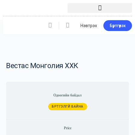
Нэвтрэх
Бүртгүүлэх
Вестас Монголия ХХК
Одоогийн байдал
БҮРТГЭЛГҮЙ БАЙНА
Price