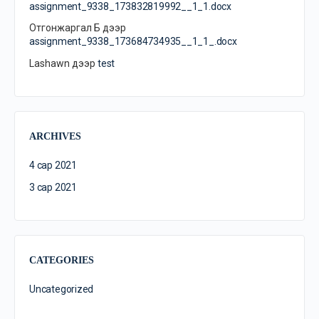
assignment_9338_173832819992__1_1.docx
Отгонжаргал Б
дээр
assignment_9338_173684734935__1_1_.docx
Lashawn
дээр
test
ARCHIVES
4 сар 2021
3 сар 2021
CATEGORIES
Uncategorized