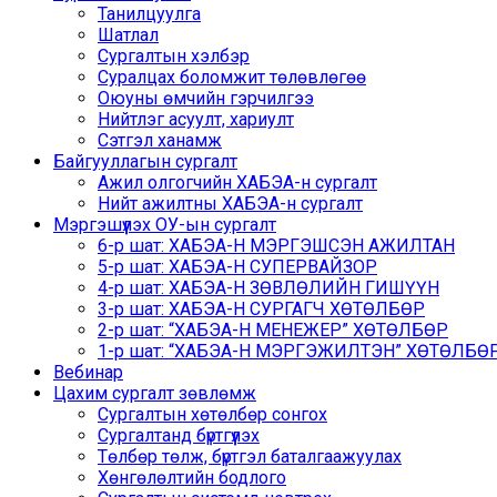
Танилцуулга
Шатлал
Сургалтын хэлбэр
Суралцах боломжит төлөвлөгөө
Оюуны өмчийн гэрчилгээ
Нийтлэг асуулт, хариулт
Сэтгэл ханамж
Байгууллагын сургалт
Ажил олгогчийн ХАБЭА-н сургалт
Нийт ажилтны ХАБЭА-н сургалт
Мэргэшүүлэх ОУ-ын сургалт
6-р шат: ХАБЭА-Н МЭРГЭШСЭН АЖИЛТАН
5-р шат: ХАБЭА-Н СУПЕРВАЙЗОР
4-р шат: ХАБЭА-Н ЗӨВЛӨЛИЙН ГИШҮҮН
3-р шат: ХАБЭА-Н СУРГАГЧ ХӨТӨЛБӨР
2-р шат: “ХАБЭА-Н МЕНЕЖЕР” ХӨТӨЛБӨР
1-р шат: “ХАБЭА-Н МЭРГЭЖИЛТЭН” ХӨТӨЛБӨР /
Вебинар
Цахим сургалт зөвлөмж
Сургалтын хөтөлбөр сонгох
Сургалтанд бүртгүүлэх
Төлбөр төлж, бүртгэл баталгаажуулах
Хөнгөлөлтийн бодлого