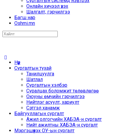
Сургалтын системд нэвтрэх
Онлайн хичээл үзэх
Шалгалт, гэрчилгээ
Багш нар
Oshmi.mn
Search
for:
Нүүр
Сургалтын тухай
Танилцуулга
Шатлал
Сургалтын хэлбэр
Суралцах боломжит төлөвлөгөө
Оюуны өмчийн гэрчилгээ
Нийтлэг асуулт, хариулт
Сэтгэл ханамж
Байгууллагын сургалт
Ажил олгогчийн ХАБЭА-н сургалт
Нийт ажилтны ХАБЭА-н сургалт
Мэргэшүүлэх ОУ-ын сургалт