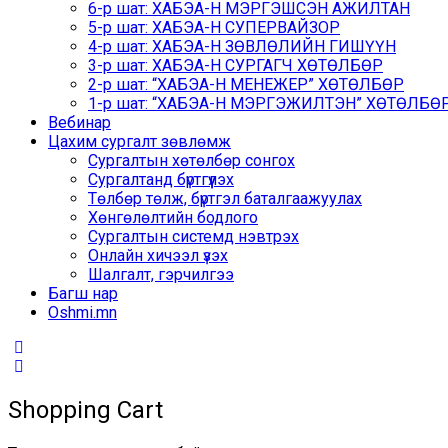
6-р шат: ХАБЭА-Н МЭРГЭШСЭН АЖИЛТАН
5-р шат: ХАБЭА-Н СУПЕРВАЙЗОР
4-р шат: ХАБЭА-Н ЗӨВЛӨЛИЙН ГИШҮҮН
3-р шат: ХАБЭА-Н СУРГАГЧ ХӨТӨЛБӨР
2-р шат: “ХАБЭА-Н МЕНЕЖЕР” ХӨТӨЛБӨР
1-р шат: “ХАБЭА-Н МЭРГЭЖИЛТЭН” ХӨТӨЛБӨР /
Вебинар
Цахим сургалт зөвлөмж
Сургалтын хөтөлбөр сонгох
Сургалтанд бүртгүүлэх
Төлбөр төлж, бүртгэл баталгаажуулах
Хөнгөлөлтийн бодлого
Сургалтын системд нэвтрэх
Онлайн хичээл үзэх
Шалгалт, гэрчилгээ
Багш нар
Oshmi.mn
Shopping Cart