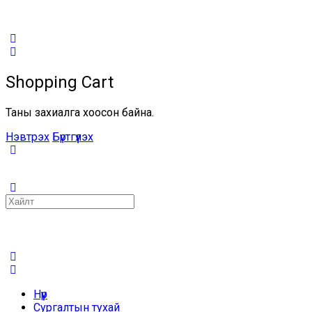
Shopping Cart
Таны захиалга хоосон байна.
Нэвтрэх
Бүртгүүлэх
Search
for:
Нүүр
Сургалтын тухай