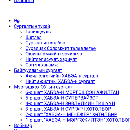
Oshmi.mn
Нүүр
Сургалтын тухай
Танилцуулга
Шатлал
Сургалтын хэлбэр
Суралцах боломжит төлөвлөгөө
Оюуны өмчийн гэрчилгээ
Нийтлэг асуулт, хариулт
Сэтгэл ханамж
Байгууллагын сургалт
Ажил олгогчийн ХАБЭА-н сургалт
Нийт ажилтны ХАБЭА-н сургалт
Мэргэшүүлэх ОУ-ын сургалт
6-р шат: ХАБЭА-Н МЭРГЭШСЭН АЖИЛТАН
5-р шат: ХАБЭА-Н СУПЕРВАЙЗОР
4-р шат: ХАБЭА-Н ЗӨВЛӨЛИЙН ГИШҮҮН
3-р шат: ХАБЭА-Н СУРГАГЧ ХӨТӨЛБӨР
2-р шат: “ХАБЭА-Н МЕНЕЖЕР” ХӨТӨЛБӨР
1-р шат: “ХАБЭА-Н МЭРГЭЖИЛТЭН” ХӨТӨЛБӨР /
Вебинар