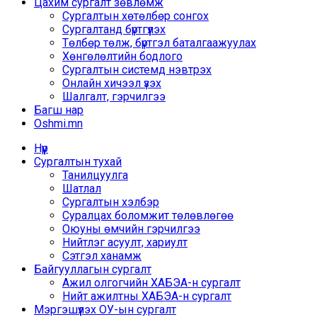
Цахим сургалт зөвлөмж
Сургалтын хөтөлбөр сонгох
Сургалтанд бүртгүүлэх
Төлбөр төлж, бүртгэл баталгаажуулах
Хөнгөлөлтийн бодлого
Сургалтын системд нэвтрэх
Онлайн хичээл үзэх
Шалгалт, гэрчилгээ
Багш нар
Oshmi.mn
Нүүр
Сургалтын тухай
Танилцуулга
Шатлал
Сургалтын хэлбэр
Суралцах боломжит төлөвлөгөө
Оюуны өмчийн гэрчилгээ
Нийтлэг асуулт, хариулт
Сэтгэл ханамж
Байгууллагын сургалт
Ажил олгогчийн ХАБЭА-н сургалт
Нийт ажилтны ХАБЭА-н сургалт
Мэргэшүүлэх ОУ-ын сургалт