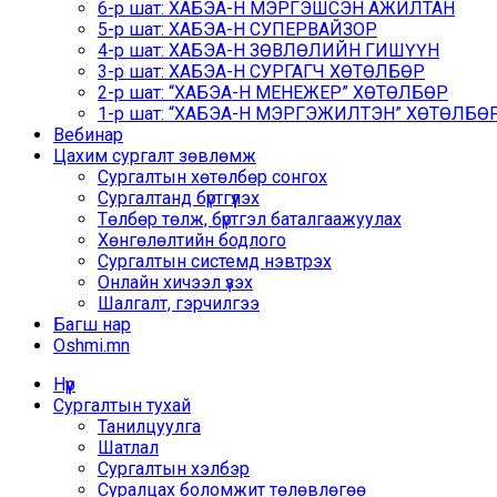
6-р шат: ХАБЭА-Н МЭРГЭШСЭН АЖИЛТАН
5-р шат: ХАБЭА-Н СУПЕРВАЙЗОР
4-р шат: ХАБЭА-Н ЗӨВЛӨЛИЙН ГИШҮҮН
3-р шат: ХАБЭА-Н СУРГАГЧ ХӨТӨЛБӨР
2-р шат: “ХАБЭА-Н МЕНЕЖЕР” ХӨТӨЛБӨР
1-р шат: “ХАБЭА-Н МЭРГЭЖИЛТЭН” ХӨТӨЛБӨР /
Вебинар
Цахим сургалт зөвлөмж
Сургалтын хөтөлбөр сонгох
Сургалтанд бүртгүүлэх
Төлбөр төлж, бүртгэл баталгаажуулах
Хөнгөлөлтийн бодлого
Сургалтын системд нэвтрэх
Онлайн хичээл үзэх
Шалгалт, гэрчилгээ
Багш нар
Oshmi.mn
Нүүр
Сургалтын тухай
Танилцуулга
Шатлал
Сургалтын хэлбэр
Суралцах боломжит төлөвлөгөө