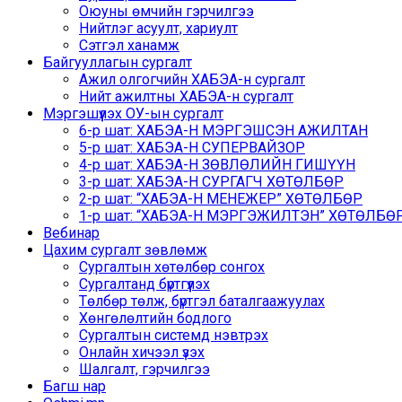
Оюуны өмчийн гэрчилгээ
Нийтлэг асуулт, хариулт
Сэтгэл ханамж
Байгууллагын сургалт
Ажил олгогчийн ХАБЭА-н сургалт
Нийт ажилтны ХАБЭА-н сургалт
Мэргэшүүлэх ОУ-ын сургалт
6-р шат: ХАБЭА-Н МЭРГЭШСЭН АЖИЛТАН
5-р шат: ХАБЭА-Н СУПЕРВАЙЗОР
4-р шат: ХАБЭА-Н ЗӨВЛӨЛИЙН ГИШҮҮН
3-р шат: ХАБЭА-Н СУРГАГЧ ХӨТӨЛБӨР
2-р шат: “ХАБЭА-Н МЕНЕЖЕР” ХӨТӨЛБӨР
1-р шат: “ХАБЭА-Н МЭРГЭЖИЛТЭН” ХӨТӨЛБӨР /
Вебинар
Цахим сургалт зөвлөмж
Сургалтын хөтөлбөр сонгох
Сургалтанд бүртгүүлэх
Төлбөр төлж, бүртгэл баталгаажуулах
Хөнгөлөлтийн бодлого
Сургалтын системд нэвтрэх
Онлайн хичээл үзэх
Шалгалт, гэрчилгээ
Багш нар