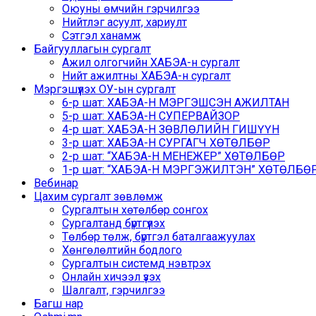
Оюуны өмчийн гэрчилгээ
Нийтлэг асуулт, хариулт
Сэтгэл ханамж
Байгууллагын сургалт
Ажил олгогчийн ХАБЭА-н сургалт
Нийт ажилтны ХАБЭА-н сургалт
Мэргэшүүлэх ОУ-ын сургалт
6-р шат: ХАБЭА-Н МЭРГЭШСЭН АЖИЛТАН
5-р шат: ХАБЭА-Н СУПЕРВАЙЗОР
4-р шат: ХАБЭА-Н ЗӨВЛӨЛИЙН ГИШҮҮН
3-р шат: ХАБЭА-Н СУРГАГЧ ХӨТӨЛБӨР
2-р шат: “ХАБЭА-Н МЕНЕЖЕР” ХӨТӨЛБӨР
1-р шат: “ХАБЭА-Н МЭРГЭЖИЛТЭН” ХӨТӨЛБӨР /
Вебинар
Цахим сургалт зөвлөмж
Сургалтын хөтөлбөр сонгох
Сургалтанд бүртгүүлэх
Төлбөр төлж, бүртгэл баталгаажуулах
Хөнгөлөлтийн бодлого
Сургалтын системд нэвтрэх
Онлайн хичээл үзэх
Шалгалт, гэрчилгээ
Багш нар