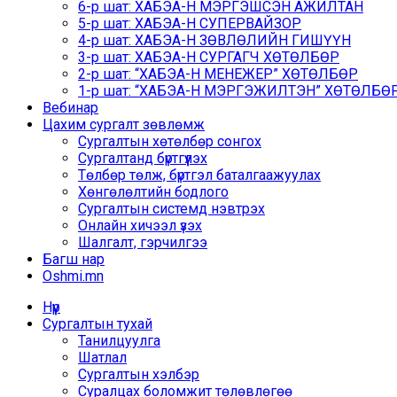
6-р шат: ХАБЭА-Н МЭРГЭШСЭН АЖИЛТАН
5-р шат: ХАБЭА-Н СУПЕРВАЙЗОР
4-р шат: ХАБЭА-Н ЗӨВЛӨЛИЙН ГИШҮҮН
3-р шат: ХАБЭА-Н СУРГАГЧ ХӨТӨЛБӨР
2-р шат: “ХАБЭА-Н МЕНЕЖЕР” ХӨТӨЛБӨР
1-р шат: “ХАБЭА-Н МЭРГЭЖИЛТЭН” ХӨТӨЛБӨР /
Вебинар
Цахим сургалт зөвлөмж
Сургалтын хөтөлбөр сонгох
Сургалтанд бүртгүүлэх
Төлбөр төлж, бүртгэл баталгаажуулах
Хөнгөлөлтийн бодлого
Сургалтын системд нэвтрэх
Онлайн хичээл үзэх
Шалгалт, гэрчилгээ
Багш нар
Oshmi.mn
Нүүр
Сургалтын тухай
Танилцуулга
Шатлал
Сургалтын хэлбэр
Суралцах боломжит төлөвлөгөө