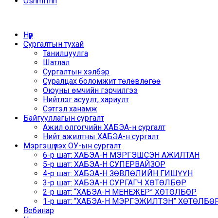
Oshmi.mn
Нүүр
Сургалтын тухай
Танилцуулга
Шатлал
Сургалтын хэлбэр
Суралцах боломжит төлөвлөгөө
Оюуны өмчийн гэрчилгээ
Нийтлэг асуулт, хариулт
Сэтгэл ханамж
Байгууллагын сургалт
Ажил олгогчийн ХАБЭА-н сургалт
Нийт ажилтны ХАБЭА-н сургалт
Мэргэшүүлэх ОУ-ын сургалт
6-р шат: ХАБЭА-Н МЭРГЭШСЭН АЖИЛТАН
5-р шат: ХАБЭА-Н СУПЕРВАЙЗОР
4-р шат: ХАБЭА-Н ЗӨВЛӨЛИЙН ГИШҮҮН
3-р шат: ХАБЭА-Н СУРГАГЧ ХӨТӨЛБӨР
2-р шат: “ХАБЭА-Н МЕНЕЖЕР” ХӨТӨЛБӨР
1-р шат: “ХАБЭА-Н МЭРГЭЖИЛТЭН” ХӨТӨЛБӨР /
Вебинар