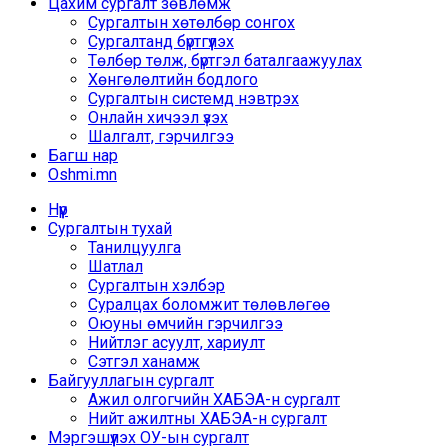
Цахим сургалт зөвлөмж
Сургалтын хөтөлбөр сонгох
Сургалтанд бүртгүүлэх
Төлбөр төлж, бүртгэл баталгаажуулах
Хөнгөлөлтийн бодлого
Сургалтын системд нэвтрэх
Онлайн хичээл үзэх
Шалгалт, гэрчилгээ
Багш нар
Oshmi.mn
Нүүр
Сургалтын тухай
Танилцуулга
Шатлал
Сургалтын хэлбэр
Суралцах боломжит төлөвлөгөө
Оюуны өмчийн гэрчилгээ
Нийтлэг асуулт, хариулт
Сэтгэл ханамж
Байгууллагын сургалт
Ажил олгогчийн ХАБЭА-н сургалт
Нийт ажилтны ХАБЭА-н сургалт
Мэргэшүүлэх ОУ-ын сургалт