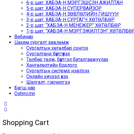
6-р шат: ХАБЭА-Н МЭРГЭШСЭН АЖИЛТАН
5-р шат: ХАБЭА-Н СУПЕРВАЙЗОР
4-р шат: ХАБЭА-Н ЗӨВЛӨЛИЙН ГИШҮҮН
3-р шат: ХАБЭА-Н СУРГАГЧ ХӨТӨЛБӨР
2-р шат: “ХАБЭА-Н МЕНЕЖЕР” ХӨТӨЛБӨР
1-р шат: “ХАБЭА-Н МЭРГЭЖИЛТЭН” ХӨТӨЛБӨР /
Вебинар
Цахим сургалт зөвлөмж
Сургалтын хөтөлбөр сонгох
Сургалтанд бүртгүүлэх
Төлбөр төлж, бүртгэл баталгаажуулах
Хөнгөлөлтийн бодлого
Сургалтын системд нэвтрэх
Онлайн хичээл үзэх
Шалгалт, гэрчилгээ
Багш нар
Oshmi.mn
Shopping Cart