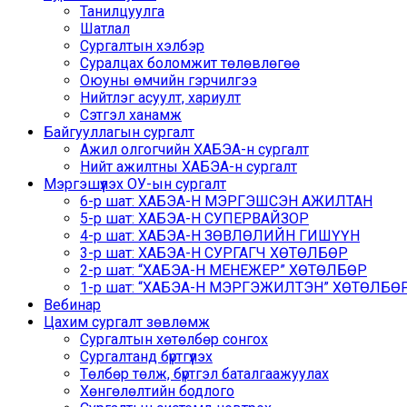
Танилцуулга
Шатлал
Сургалтын хэлбэр
Суралцах боломжит төлөвлөгөө
Оюуны өмчийн гэрчилгээ
Нийтлэг асуулт, хариулт
Сэтгэл ханамж
Байгууллагын сургалт
Ажил олгогчийн ХАБЭА-н сургалт
Нийт ажилтны ХАБЭА-н сургалт
Мэргэшүүлэх ОУ-ын сургалт
6-р шат: ХАБЭА-Н МЭРГЭШСЭН АЖИЛТАН
5-р шат: ХАБЭА-Н СУПЕРВАЙЗОР
4-р шат: ХАБЭА-Н ЗӨВЛӨЛИЙН ГИШҮҮН
3-р шат: ХАБЭА-Н СУРГАГЧ ХӨТӨЛБӨР
2-р шат: “ХАБЭА-Н МЕНЕЖЕР” ХӨТӨЛБӨР
1-р шат: “ХАБЭА-Н МЭРГЭЖИЛТЭН” ХӨТӨЛБӨР /
Вебинар
Цахим сургалт зөвлөмж
Сургалтын хөтөлбөр сонгох
Сургалтанд бүртгүүлэх
Төлбөр төлж, бүртгэл баталгаажуулах
Хөнгөлөлтийн бодлого