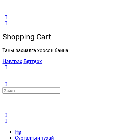
Shopping Cart
Таны захиалга хоосон байна.
Нэвтрэх
Бүртгүүлэх
Search
for:
Нүүр
Сургалтын тухай