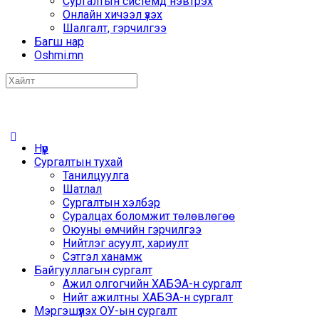
Сургалтын системд нэвтрэх
Онлайн хичээл үзэх
Шалгалт, гэрчилгээ
Багш нар
Oshmi.mn
Search
for:
Нүүр
Сургалтын тухай
Танилцуулга
Шатлал
Сургалтын хэлбэр
Суралцах боломжит төлөвлөгөө
Оюуны өмчийн гэрчилгээ
Нийтлэг асуулт, хариулт
Сэтгэл ханамж
Байгууллагын сургалт
Ажил олгогчийн ХАБЭА-н сургалт
Нийт ажилтны ХАБЭА-н сургалт
Мэргэшүүлэх ОУ-ын сургалт