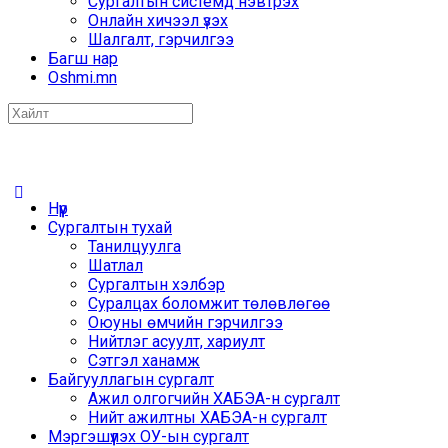
Сургалтын системд нэвтрэх
Онлайн хичээл үзэх
Шалгалт, гэрчилгээ
Багш нар
Oshmi.mn
Search
for:
Нүүр
Сургалтын тухай
Танилцуулга
Шатлал
Сургалтын хэлбэр
Суралцах боломжит төлөвлөгөө
Оюуны өмчийн гэрчилгээ
Нийтлэг асуулт, хариулт
Сэтгэл ханамж
Байгууллагын сургалт
Ажил олгогчийн ХАБЭА-н сургалт
Нийт ажилтны ХАБЭА-н сургалт
Мэргэшүүлэх ОУ-ын сургалт