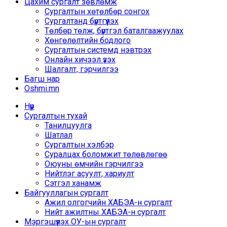
Цахим сургалт зөвлөмж
Сургалтын хөтөлбөр сонгох
Сургалтанд бүртгүүлэх
Төлбөр төлж, бүртгэл баталгаажуулах
Хөнгөлөлтийн бодлого
Сургалтын системд нэвтрэх
Онлайн хичээл үзэх
Шалгалт, гэрчилгээ
Багш нар
Oshmi.mn
Нүүр
Сургалтын тухай
Танилцуулга
Шатлал
Сургалтын хэлбэр
Суралцах боломжит төлөвлөгөө
Оюуны өмчийн гэрчилгээ
Нийтлэг асуулт, хариулт
Сэтгэл ханамж
Байгууллагын сургалт
Ажил олгогчийн ХАБЭА-н сургалт
Нийт ажилтны ХАБЭА-н сургалт
Мэргэшүүлэх ОУ-ын сургалт