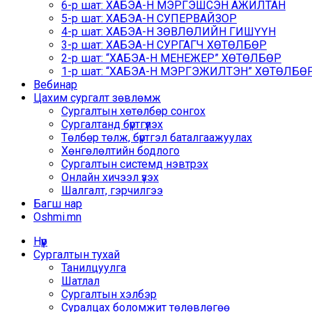
6-р шат: ХАБЭА-Н МЭРГЭШСЭН АЖИЛТАН
5-р шат: ХАБЭА-Н СУПЕРВАЙЗОР
4-р шат: ХАБЭА-Н ЗӨВЛӨЛИЙН ГИШҮҮН
3-р шат: ХАБЭА-Н СУРГАГЧ ХӨТӨЛБӨР
2-р шат: “ХАБЭА-Н МЕНЕЖЕР” ХӨТӨЛБӨР
1-р шат: “ХАБЭА-Н МЭРГЭЖИЛТЭН” ХӨТӨЛБӨР /
Вебинар
Цахим сургалт зөвлөмж
Сургалтын хөтөлбөр сонгох
Сургалтанд бүртгүүлэх
Төлбөр төлж, бүртгэл баталгаажуулах
Хөнгөлөлтийн бодлого
Сургалтын системд нэвтрэх
Онлайн хичээл үзэх
Шалгалт, гэрчилгээ
Багш нар
Oshmi.mn
Нүүр
Сургалтын тухай
Танилцуулга
Шатлал
Сургалтын хэлбэр
Суралцах боломжит төлөвлөгөө