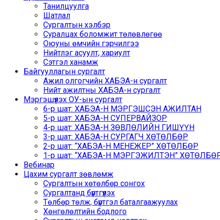
Танилцуулга
Шатлал
Сургалтын хэлбэр
Суралцах боломжит төлөвлөгөө
Оюуны өмчийн гэрчилгээ
Нийтлэг асуулт, хариулт
Сэтгэл ханамж
Байгууллагын сургалт
Ажил олгогчийн ХАБЭА-н сургалт
Нийт ажилтны ХАБЭА-н сургалт
Мэргэшүүлэх ОУ-ын сургалт
6-р шат: ХАБЭА-Н МЭРГЭШСЭН АЖИЛТАН
5-р шат: ХАБЭА-Н СУПЕРВАЙЗОР
4-р шат: ХАБЭА-Н ЗӨВЛӨЛИЙН ГИШҮҮН
3-р шат: ХАБЭА-Н СУРГАГЧ ХӨТӨЛБӨР
2-р шат: “ХАБЭА-Н МЕНЕЖЕР” ХӨТӨЛБӨР
1-р шат: “ХАБЭА-Н МЭРГЭЖИЛТЭН” ХӨТӨЛБӨР /
Вебинар
Цахим сургалт зөвлөмж
Сургалтын хөтөлбөр сонгох
Сургалтанд бүртгүүлэх
Төлбөр төлж, бүртгэл баталгаажуулах
Хөнгөлөлтийн бодлого