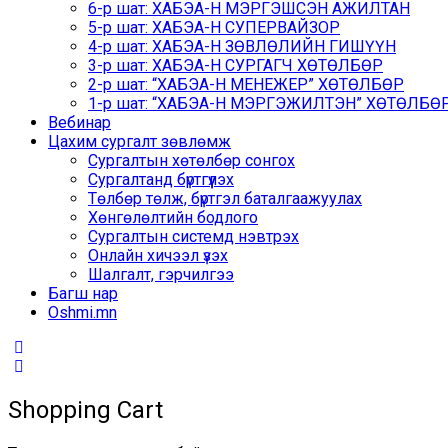
6-р шат: ХАБЭА-Н МЭРГЭШСЭН АЖИЛТАН
5-р шат: ХАБЭА-Н СУПЕРВАЙЗОР
4-р шат: ХАБЭА-Н ЗӨВЛӨЛИЙН ГИШҮҮН
3-р шат: ХАБЭА-Н СУРГАГЧ ХӨТӨЛБӨР
2-р шат: “ХАБЭА-Н МЕНЕЖЕР” ХӨТӨЛБӨР
1-р шат: “ХАБЭА-Н МЭРГЭЖИЛТЭН” ХӨТӨЛБӨР /
Вебинар
Цахим сургалт зөвлөмж
Сургалтын хөтөлбөр сонгох
Сургалтанд бүртгүүлэх
Төлбөр төлж, бүртгэл баталгаажуулах
Хөнгөлөлтийн бодлого
Сургалтын системд нэвтрэх
Онлайн хичээл үзэх
Шалгалт, гэрчилгээ
Багш нар
Oshmi.mn
Shopping Cart