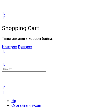
Shopping Cart
Таны захиалга хоосон байна.
Нэвтрэх
Бүртгүүлэх
Search
for:
Нүүр
Сургалтын тухай