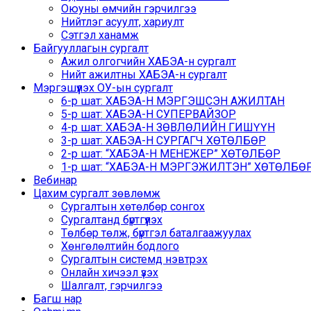
Оюуны өмчийн гэрчилгээ
Нийтлэг асуулт, хариулт
Сэтгэл ханамж
Байгууллагын сургалт
Ажил олгогчийн ХАБЭА-н сургалт
Нийт ажилтны ХАБЭА-н сургалт
Мэргэшүүлэх ОУ-ын сургалт
6-р шат: ХАБЭА-Н МЭРГЭШСЭН АЖИЛТАН
5-р шат: ХАБЭА-Н СУПЕРВАЙЗОР
4-р шат: ХАБЭА-Н ЗӨВЛӨЛИЙН ГИШҮҮН
3-р шат: ХАБЭА-Н СУРГАГЧ ХӨТӨЛБӨР
2-р шат: “ХАБЭА-Н МЕНЕЖЕР” ХӨТӨЛБӨР
1-р шат: “ХАБЭА-Н МЭРГЭЖИЛТЭН” ХӨТӨЛБӨР /
Вебинар
Цахим сургалт зөвлөмж
Сургалтын хөтөлбөр сонгох
Сургалтанд бүртгүүлэх
Төлбөр төлж, бүртгэл баталгаажуулах
Хөнгөлөлтийн бодлого
Сургалтын системд нэвтрэх
Онлайн хичээл үзэх
Шалгалт, гэрчилгээ
Багш нар