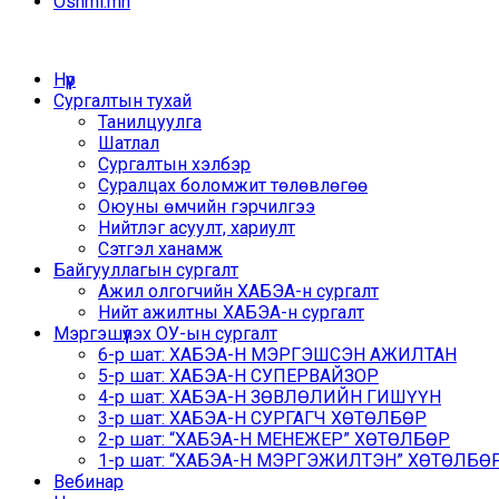
Oshmi.mn
Нүүр
Сургалтын тухай
Танилцуулга
Шатлал
Сургалтын хэлбэр
Суралцах боломжит төлөвлөгөө
Оюуны өмчийн гэрчилгээ
Нийтлэг асуулт, хариулт
Сэтгэл ханамж
Байгууллагын сургалт
Ажил олгогчийн ХАБЭА-н сургалт
Нийт ажилтны ХАБЭА-н сургалт
Мэргэшүүлэх ОУ-ын сургалт
6-р шат: ХАБЭА-Н МЭРГЭШСЭН АЖИЛТАН
5-р шат: ХАБЭА-Н СУПЕРВАЙЗОР
4-р шат: ХАБЭА-Н ЗӨВЛӨЛИЙН ГИШҮҮН
3-р шат: ХАБЭА-Н СУРГАГЧ ХӨТӨЛБӨР
2-р шат: “ХАБЭА-Н МЕНЕЖЕР” ХӨТӨЛБӨР
1-р шат: “ХАБЭА-Н МЭРГЭЖИЛТЭН” ХӨТӨЛБӨР /
Вебинар