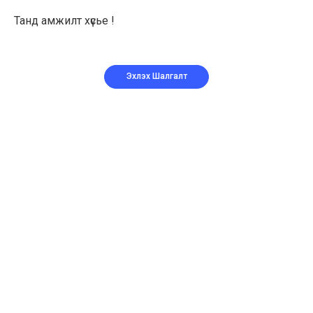
Танд амжилт хүсье !