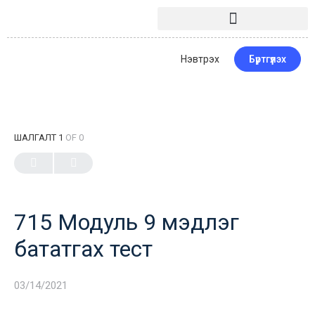
Нэвтрэх
Бүртгүүлэх
ШАЛГАЛТ 1
OF 0
715 Модуль 9 мэдлэг
бататгах тест
03/14/2021