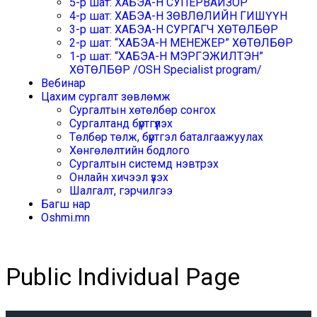
5-р шат: ХАБЭА-Н СУПЕРВАЙЗОР
4-р шат: ХАБЭА-Н ЗӨВЛӨЛИЙН ГИШҮҮН
3-р шат: ХАБЭА-Н СУРГАГЧ ХӨТӨЛБӨР
2-р шат: “ХАБЭА-Н МЕНЕЖЕР” ХӨТӨЛБӨР
1-р шат: “ХАБЭА-Н МЭРГЭЖИЛТЭН”
ХӨТӨЛБӨР /OSH Specialist program/
Вебинар
Цахим сургалт зөвлөмж
Сургалтын хөтөлбөр сонгох
Сургалтанд бүртгүүлэх
Төлбөр төлж, бүртгэл баталгаажуулах
Хөнгөлөлтийн бодлого
Сургалтын системд нэвтрэх
Онлайн хичээл үзэх
Шалгалт, гэрчилгээ
Багш нар
Oshmi.mn
Public Individual Page