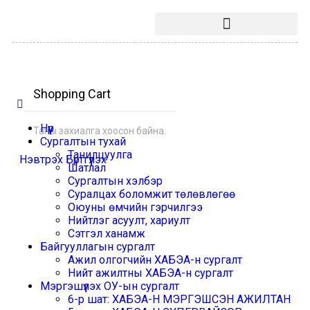
Shopping Cart
Нүүр
Таны захиалга хоосон байна.
Сургалтын тухай
Танилцуулга
Нэвтрэх
Бүртгүүлэх
Шатлал
Сургалтын хэлбэр
Суралцах боломжит төлөвлөгөө
Оюуны өмчийн гэрчилгээ
Нийтлэг асуулт, хариулт
Сэтгэл ханамж
Байгууллагын сургалт
Ажил олгогчийн ХАБЭА-н сургалт
Нийт ажилтны ХАБЭА-н сургалт
Мэргэшүүлэх ОУ-ын сургалт
6-р шат: ХАБЭА-Н МЭРГЭШСЭН АЖИЛТАН