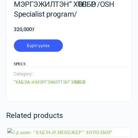
МЭРГЭЖИЛТЭН” ХӨТӨЛБӨР /OSH
Specialist program/
320,000
₮
Бүртгүүлэх
SPECS
Category:
"ХАБЭА-Н МЭРГЭЖИЛТЭН" ХӨТӨЛБӨР
Related products