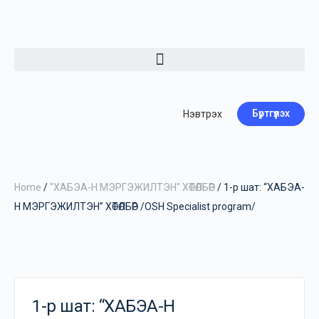
Бүртгүүлэх
Нэвтрэх
Home
/
"ХАБЭА-Н МЭРГЭЖИЛТЭН" ХӨТӨЛБӨР
/ 1-р шат: “ХАБЭА-
Н МЭРГЭЖИЛТЭН” ХӨТӨЛБӨР /OSH Specialist program/
1-р шат: “ХАБЭА-Н