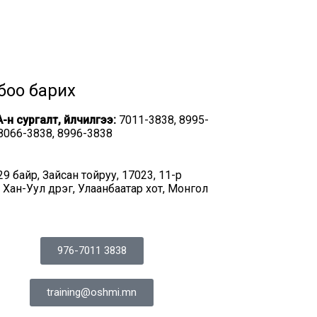
боо барих
-н сургалт, үйлчилгээ:
7011-3838, 8995-
 8066-3838, 8996-3838
29 байр, Зайсан тойруу, 17023, 11-р
 Хан-Уул дүүрэг, Улаанбаатар хот, Монгол
976-7011 3838
training@oshmi.mn