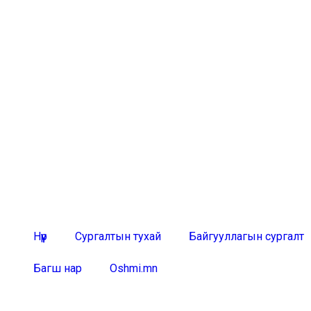
Нүүр
Сургалтын тухай
Байгууллагын сургалт
Багш нар
Oshmi.mn