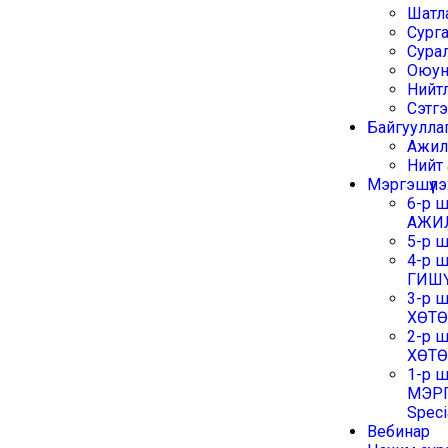
Шатл
Сург
Сура
Оюун
Нийтл
Сэтг
Байгуулла
Ажил
Нийт
Мэргэшүүлэ
6-р 
АЖИ
5-р 
4-р 
ГИШ
3-р 
ХӨТ
2-р 
ХӨТ
1-р ш
МЭРГ
Speci
Вебинар