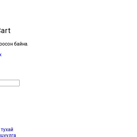
art
оосон байна.
х
 тухай
лцуулга