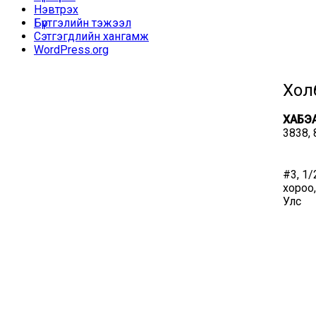
Нэвтрэх
Бүртгэлийн тэжээл
Сэтгэгдлийн хангамж
WordPress.org
Хол
ХАБЭА
3838,
#3, 1/
хороо,
Улс