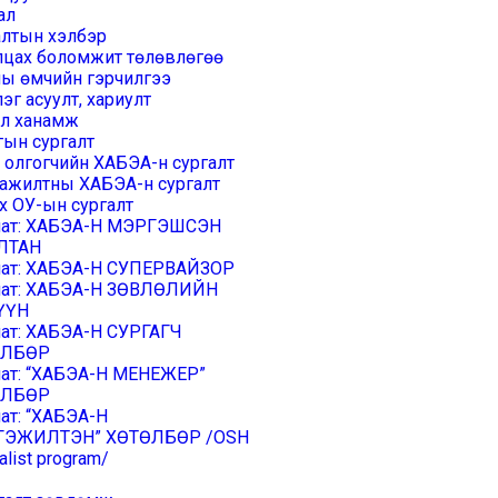
ал
алтын хэлбэр
лцах боломжит төлөвлөгөө
ы өмчийн гэрчилгээ
эг асуулт, хариулт
эл ханамж
гын сургалт
 олгогчийн ХАБЭА-н сургалт
 ажилтны ХАБЭА-н сургалт
х ОУ-ын сургалт
шат: ХАБЭА-Н МЭРГЭШСЭН
ЛТАН
шат: ХАБЭА-Н СУПЕРВАЙЗОР
шат: ХАБЭА-Н ЗӨВЛӨЛИЙН
ҮҮН
шат: ХАБЭА-Н СУРГАГЧ
ӨЛБӨР
шат: “ХАБЭА-Н МЕНЕЖЕР”
ӨЛБӨР
ат: “ХАБЭА-Н
ЭЖИЛТЭН” ХӨТӨЛБӨР /OSH
alist program/