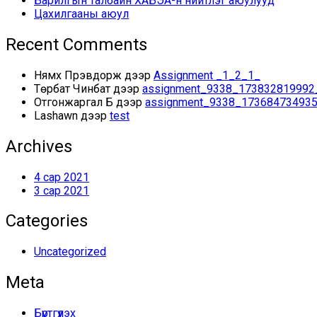
Барилгын талбайн ХАБЭА-н нийтлэг аюулууд
Цахилгааны аюул
Recent Comments
Нямхүү Пүрэвдорж
дээр
Assignment _1_2_1_
Төрбат Чинбат
дээр
assignment_9338_173832819992
Отгонжаргал Б
дээр
assignment_9338_173684734935
Lashawn
дээр
test
Archives
4 сар 2021
3 сар 2021
Categories
Uncategorized
Meta
Бүртгүүлэх