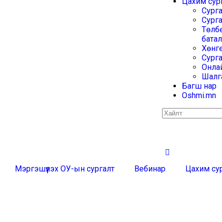
Цахим сур
Сург
Сурга
Төлбө
бата
Хөнг
Сург
Онлай
Шалга
Багш нар
Oshmi.mn
Мэргэшүүлэх ОУ-ын сургалт
Вебинар
Цахим су