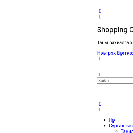
Shopping C
Таны захиалга х
Нэвтрэх
Бүртгүүлэ
Нүүр
Сургалтын
Тани