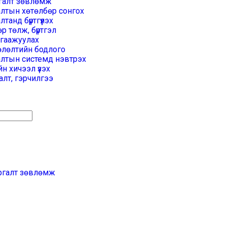
галт зөвлөмж
алтын хөтөлбөр сонгох
лтанд бүртгүүлэх
р төлж, бүртгэл
лгаажуулах
өлөлтийн бодлого
алтын системд нэвтрэх
н хичээл үзэх
лт, гэрчилгээ
ргалт зөвлөмж