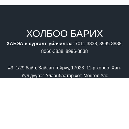
ХОЛБОО БАРИХ
ХАБЭА-н сургалт, үйлчилгээ:
7011-3838, 8995-3838,
8066-3838, 8996-3838
#3, 1/29 байр, Зайсан тойруу, 17023, 11-р хороо, Хан-
Уул дүүрэг, Улаанбаатар хот, Монгол Улс
976-7011 3838
training@oshmi.mn
Танилцуулга татах