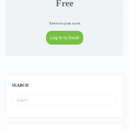
Free
Хичээлээ үзэж эхлэх
Log In to Enroll
SEARCH