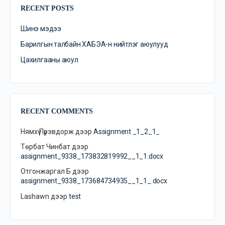
RECENT POSTS
Шинэ мэдээ
Барилгын талбайн ХАБЭА-н нийтлэг аюулууд
Цахилгааны аюул
RECENT COMMENTS
Нямхүү Пүрэвдорж
дээр
Assignment _1_2_1_
Төрбат Чинбат
дээр
assignment_9338_173832819992__1_1.docx
Отгонжаргал Б
дээр
assignment_9338_173684734935__1_1_.docx
Lashawn
дээр
test