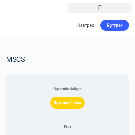
Нэвтрэх
Бүртгүүлэх
MSCS
Одоогийн байдал
Бүртгэлгүй байна
Price