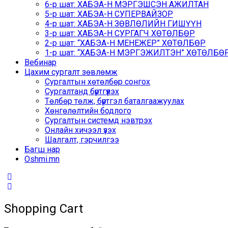
6-р шат: ХАБЭА-Н МЭРГЭШСЭН АЖИЛТАН
5-р шат: ХАБЭА-Н СУПЕРВАЙЗОР
4-р шат: ХАБЭА-Н ЗӨВЛӨЛИЙН ГИШҮҮН
3-р шат: ХАБЭА-Н СУРГАГЧ ХӨТӨЛБӨР
2-р шат: “ХАБЭА-Н МЕНЕЖЕР” ХӨТӨЛБӨР
1-р шат: “ХАБЭА-Н МЭРГЭЖИЛТЭН” ХӨТӨЛБӨР /
Вебинар
Цахим сургалт зөвлөмж
Сургалтын хөтөлбөр сонгох
Сургалтанд бүртгүүлэх
Төлбөр төлж, бүртгэл баталгаажуулах
Хөнгөлөлтийн бодлого
Сургалтын системд нэвтрэх
Онлайн хичээл үзэх
Шалгалт, гэрчилгээ
Багш нар
Oshmi.mn
Shopping Cart