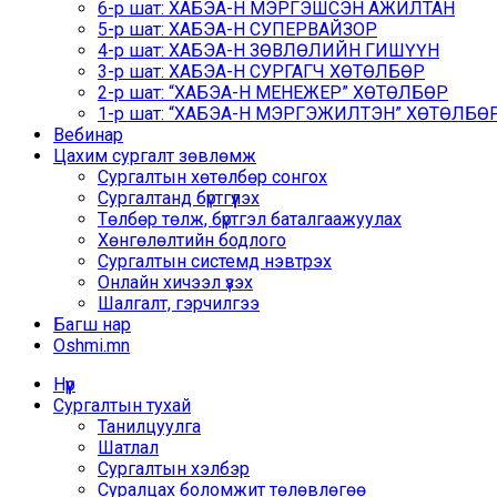
6-р шат: ХАБЭА-Н МЭРГЭШСЭН АЖИЛТАН
5-р шат: ХАБЭА-Н СУПЕРВАЙЗОР
4-р шат: ХАБЭА-Н ЗӨВЛӨЛИЙН ГИШҮҮН
3-р шат: ХАБЭА-Н СУРГАГЧ ХӨТӨЛБӨР
2-р шат: “ХАБЭА-Н МЕНЕЖЕР” ХӨТӨЛБӨР
1-р шат: “ХАБЭА-Н МЭРГЭЖИЛТЭН” ХӨТӨЛБӨР /
Вебинар
Цахим сургалт зөвлөмж
Сургалтын хөтөлбөр сонгох
Сургалтанд бүртгүүлэх
Төлбөр төлж, бүртгэл баталгаажуулах
Хөнгөлөлтийн бодлого
Сургалтын системд нэвтрэх
Онлайн хичээл үзэх
Шалгалт, гэрчилгээ
Багш нар
Oshmi.mn
Нүүр
Сургалтын тухай
Танилцуулга
Шатлал
Сургалтын хэлбэр
Суралцах боломжит төлөвлөгөө