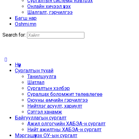
Сургалтын системд нэвтрэх
Онлайн хичээл үзэх
Шалгалт, гэрчилгээ
Багш нар
Oshmi.mn
Search for:
Нүүр
Сургалтын тухай
Танилцуулга
Шатлал
Сургалтын хэлбэр
Суралцах боломжит төлөвлөгөө
Оюуны өмчийн гэрчилгээ
Нийтлэг асуулт, хариулт
Сэтгэл ханамж
Байгууллагын сургалт
Ажил олгогчийн ХАБЭА-н сургалт
Нийт ажилтны ХАБЭА-н сургалт
Мэргэшүүлэх ОУ-ын сургалт