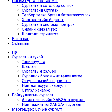
Цахим сургалт зөвлөмж
Сургалтын хөтөлбөр сонгох
Сургалтанд бүртгүүлэх
Төлбөр төлж, бүртгэл баталгаажуулах
Хөнгөлөлтийн бодлого
Сургалтын системд нэвтрэх
Онлайн хичээл үзэх
Шалгалт, гэрчилгээ
Багш нар
Oshmi.mn
Нүүр
Сургалтын тухай
Танилцуулга
Шатлал
Сургалтын хэлбэр
Суралцах боломжит төлөвлөгөө
Оюуны өмчийн гэрчилгээ
Нийтлэг асуулт, хариулт
Сэтгэл ханамж
Байгууллагын сургалт
Ажил олгогчийн ХАБЭА-н сургалт
Нийт ажилтны ХАБЭА-н сургалт
Мэргэшүүлэх ОУ-ын сургалт