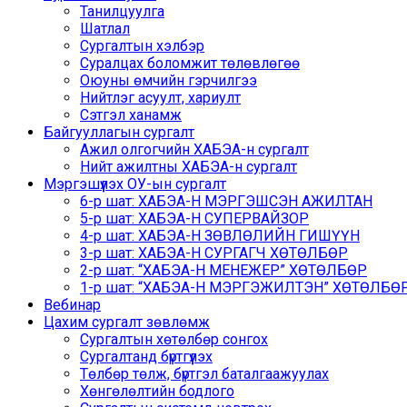
Танилцуулга
Шатлал
Сургалтын хэлбэр
Суралцах боломжит төлөвлөгөө
Оюуны өмчийн гэрчилгээ
Нийтлэг асуулт, хариулт
Сэтгэл ханамж
Байгууллагын сургалт
Ажил олгогчийн ХАБЭА-н сургалт
Нийт ажилтны ХАБЭА-н сургалт
Мэргэшүүлэх ОУ-ын сургалт
6-р шат: ХАБЭА-Н МЭРГЭШСЭН АЖИЛТАН
5-р шат: ХАБЭА-Н СУПЕРВАЙЗОР
4-р шат: ХАБЭА-Н ЗӨВЛӨЛИЙН ГИШҮҮН
3-р шат: ХАБЭА-Н СУРГАГЧ ХӨТӨЛБӨР
2-р шат: “ХАБЭА-Н МЕНЕЖЕР” ХӨТӨЛБӨР
1-р шат: “ХАБЭА-Н МЭРГЭЖИЛТЭН” ХӨТӨЛБӨР /
Вебинар
Цахим сургалт зөвлөмж
Сургалтын хөтөлбөр сонгох
Сургалтанд бүртгүүлэх
Төлбөр төлж, бүртгэл баталгаажуулах
Хөнгөлөлтийн бодлого