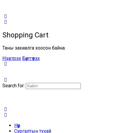
Shopping Cart
Таны захиалга хоосон байна.
Нэвтрэх
Бүртгүүлэх
Search for:
Нүүр
Сургалтын тухай