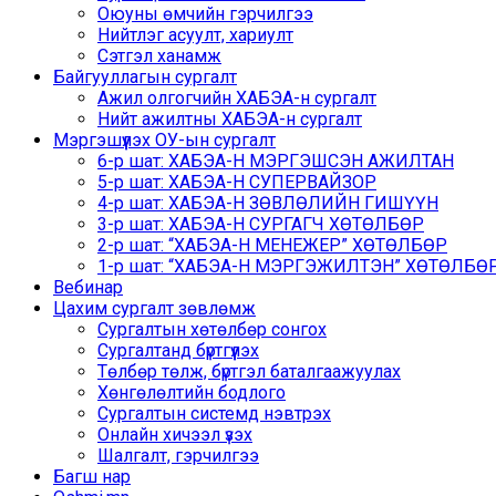
Оюуны өмчийн гэрчилгээ
Нийтлэг асуулт, хариулт
Сэтгэл ханамж
Байгууллагын сургалт
Ажил олгогчийн ХАБЭА-н сургалт
Нийт ажилтны ХАБЭА-н сургалт
Мэргэшүүлэх ОУ-ын сургалт
6-р шат: ХАБЭА-Н МЭРГЭШСЭН АЖИЛТАН
5-р шат: ХАБЭА-Н СУПЕРВАЙЗОР
4-р шат: ХАБЭА-Н ЗӨВЛӨЛИЙН ГИШҮҮН
3-р шат: ХАБЭА-Н СУРГАГЧ ХӨТӨЛБӨР
2-р шат: “ХАБЭА-Н МЕНЕЖЕР” ХӨТӨЛБӨР
1-р шат: “ХАБЭА-Н МЭРГЭЖИЛТЭН” ХӨТӨЛБӨР /
Вебинар
Цахим сургалт зөвлөмж
Сургалтын хөтөлбөр сонгох
Сургалтанд бүртгүүлэх
Төлбөр төлж, бүртгэл баталгаажуулах
Хөнгөлөлтийн бодлого
Сургалтын системд нэвтрэх
Онлайн хичээл үзэх
Шалгалт, гэрчилгээ
Багш нар