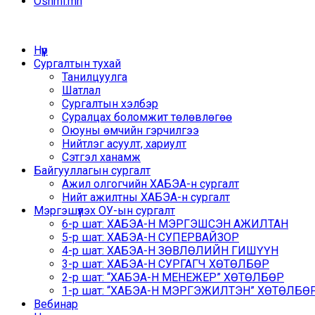
Oshmi.mn
Нүүр
Сургалтын тухай
Танилцуулга
Шатлал
Сургалтын хэлбэр
Суралцах боломжит төлөвлөгөө
Оюуны өмчийн гэрчилгээ
Нийтлэг асуулт, хариулт
Сэтгэл ханамж
Байгууллагын сургалт
Ажил олгогчийн ХАБЭА-н сургалт
Нийт ажилтны ХАБЭА-н сургалт
Мэргэшүүлэх ОУ-ын сургалт
6-р шат: ХАБЭА-Н МЭРГЭШСЭН АЖИЛТАН
5-р шат: ХАБЭА-Н СУПЕРВАЙЗОР
4-р шат: ХАБЭА-Н ЗӨВЛӨЛИЙН ГИШҮҮН
3-р шат: ХАБЭА-Н СУРГАГЧ ХӨТӨЛБӨР
2-р шат: “ХАБЭА-Н МЕНЕЖЕР” ХӨТӨЛБӨР
1-р шат: “ХАБЭА-Н МЭРГЭЖИЛТЭН” ХӨТӨЛБӨР /
Вебинар