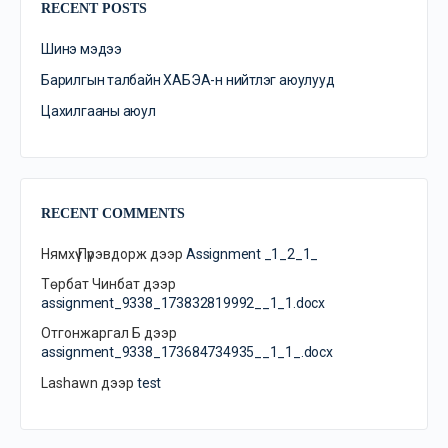
RECENT POSTS
Шинэ мэдээ
Барилгын талбайн ХАБЭА-н нийтлэг аюулууд
Цахилгааны аюул
RECENT COMMENTS
Нямхүү Пүрэвдорж
дээр
Assignment _1_2_1_
Төрбат Чинбат
дээр
assignment_9338_173832819992__1_1.docx
Отгонжаргал Б
дээр
assignment_9338_173684734935__1_1_.docx
Lashawn
дээр
test