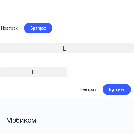
Нэвтрэх
Бүртгүүлэх
Нэвтрэх
Бүртгүүлэх
Мобиком