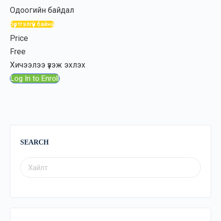
Одоогийн байдал
Бүртгэлгүй байна
Price
Free
Хичээлээ үзэж эхлэх
Log In to Enroll
SEARCH
SEARCH
FOR: