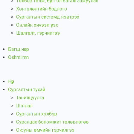
Төлбөр төлж, бүртгэл баталгаажуулах
Хөнгөлөлтийн бодлого
Сургалтын системд нэвтрэх
Онлайн хичээл үзэх
Шалгалт, гэрчилгээ
Багш нар
Oshmi.mn
Нүүр
Сургалтын тухай
Танилцуулга
Шатлал
Сургалтын хэлбэр
Суралцах боломжит төлөвлөгөө
Оюуны өмчийн гэрчилгээ