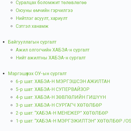
Суралцах боломжит төлөвлөгөө
Оюуны өмчийн гэрчилгээ
Нийтлэг асуулт, хариулт
Сэтгэл ханамж
Байгууллагын сургалт
Ажил олгогчийн ХАБЭА-н сургалт
Нийт ажилтны ХАБЭА-н сургалт
Мэргэшүүлэх ОУ-ын сургалт
6-р шат: ХАБЭА-Н МЭРГЭШСЭН АЖИЛТАН
5-р шат: ХАБЭА-Н СУПЕРВАЙЗОР
4-р шат: ХАБЭА-Н ЗӨВЛӨЛИЙН ГИШҮҮН
3-р шат: ХАБЭА-Н СУРГАГЧ ХӨТӨЛБӨР
2-р шат: “ХАБЭА-Н МЕНЕЖЕР” ХӨТӨЛБӨР
1-р шат: “ХАБЭА-Н МЭРГЭЖИЛТЭН” ХӨТӨЛБӨР /OSH 