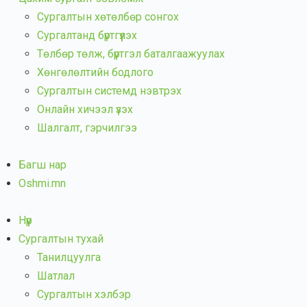
Сургалтын хөтөлбөр сонгох
Сургалтанд бүртгүүлэх
Төлбөр төлж, бүртгэл баталгаажуулах
Хөнгөлөлтийн бодлого
Сургалтын системд нэвтрэх
Онлайн хичээл үзэх
Шалгалт, гэрчилгээ
Багш нар
Oshmi.mn
Нүүр
Сургалтын тухай
Танилцуулга
Шатлал
Сургалтын хэлбэр