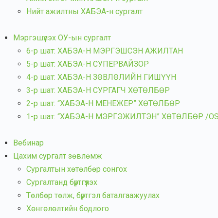
Нийт ажилтны ХАБЭА-н сургалт
Мэргэшүүлэх ОУ-ын сургалт
6-р шат: ХАБЭА-Н МЭРГЭШСЭН АЖИЛТАН
5-р шат: ХАБЭА-Н СУПЕРВАЙЗОР
4-р шат: ХАБЭА-Н ЗӨВЛӨЛИЙН ГИШҮҮН
3-р шат: ХАБЭА-Н СУРГАГЧ ХӨТӨЛБӨР
2-р шат: “ХАБЭА-Н МЕНЕЖЕР” ХӨТӨЛБӨР
1-р шат: “ХАБЭА-Н МЭРГЭЖИЛТЭН” ХӨТӨЛБӨР /OSH 
Вебинар
Цахим сургалт зөвлөмж
Сургалтын хөтөлбөр сонгох
Сургалтанд бүртгүүлэх
Төлбөр төлж, бүртгэл баталгаажуулах
Хөнгөлөлтийн бодлого