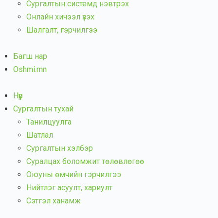
Сургалтын системд нэвтрэх
Онлайн хичээл үзэх
Шалгалт, гэрчилгээ
Багш нар
Oshmi.mn
Нүүр
Сургалтын тухай
Танилцуулга
Шатлал
Сургалтын хэлбэр
Суралцах боломжит төлөвлөгөө
Оюуны өмчийн гэрчилгээ
Нийтлэг асуулт, хариулт
Сэтгэл ханамж