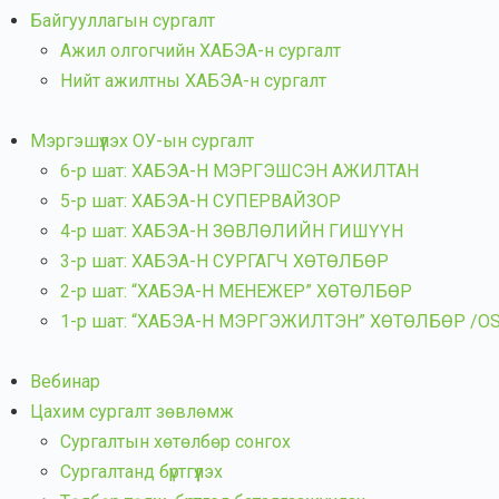
Байгууллагын сургалт
Ажил олгогчийн ХАБЭА-н сургалт
Нийт ажилтны ХАБЭА-н сургалт
Мэргэшүүлэх ОУ-ын сургалт
6-р шат: ХАБЭА-Н МЭРГЭШСЭН АЖИЛТАН
5-р шат: ХАБЭА-Н СУПЕРВАЙЗОР
4-р шат: ХАБЭА-Н ЗӨВЛӨЛИЙН ГИШҮҮН
3-р шат: ХАБЭА-Н СУРГАГЧ ХӨТӨЛБӨР
2-р шат: “ХАБЭА-Н МЕНЕЖЕР” ХӨТӨЛБӨР
1-р шат: “ХАБЭА-Н МЭРГЭЖИЛТЭН” ХӨТӨЛБӨР /OSH 
Вебинар
Цахим сургалт зөвлөмж
Сургалтын хөтөлбөр сонгох
Сургалтанд бүртгүүлэх