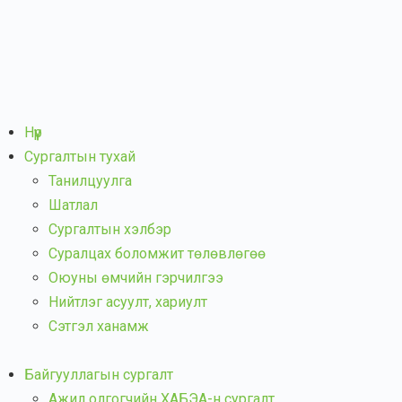
Нүүр
Сургалтын тухай
Танилцуулга
Шатлал
Сургалтын хэлбэр
Суралцах боломжит төлөвлөгөө
Оюуны өмчийн гэрчилгээ
Нийтлэг асуулт, хариулт
Сэтгэл ханамж
Байгууллагын сургалт
Ажил олгогчийн ХАБЭА-н сургалт