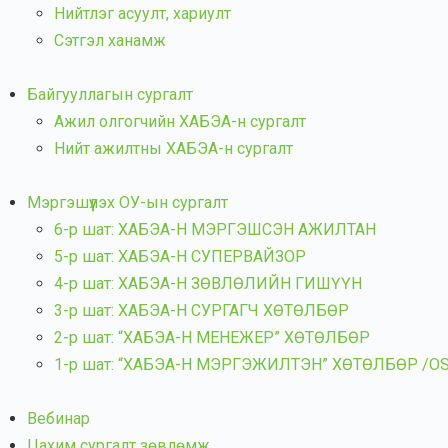
Нийтлэг асуулт, хариулт
Сэтгэл ханамж
Байгууллагын сургалт
Ажил олгогчийн ХАБЭА-н сургалт
Нийт ажилтны ХАБЭА-н сургалт
Мэргэшүүлэх ОУ-ын сургалт
6-р шат: ХАБЭА-Н МЭРГЭШСЭН АЖИЛТАН
5-р шат: ХАБЭА-Н СУПЕРВАЙЗОР
4-р шат: ХАБЭА-Н ЗӨВЛӨЛИЙН ГИШҮҮН
3-р шат: ХАБЭА-Н СУРГАГЧ ХӨТӨЛБӨР
2-р шат: “ХАБЭА-Н МЕНЕЖЕР” ХӨТӨЛБӨР
1-р шат: “ХАБЭА-Н МЭРГЭЖИЛТЭН” ХӨТӨЛБӨР /OSH 
Вебинар
Цахим сургалт зөвлөмж