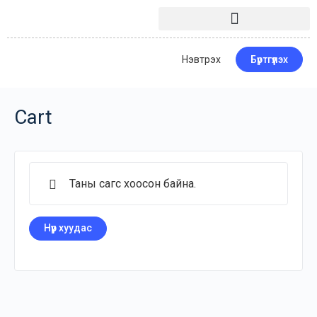
Нэвтрэх
Бүртгүүлэх
Cart
Таны сагс хоосон байна.
Нүүр хуудас