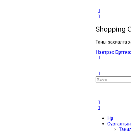
Shopping C
Таны захиалга х
Нэвтрэх
Бүртгүүлэ
Нүүр
Сургалтын
Тани