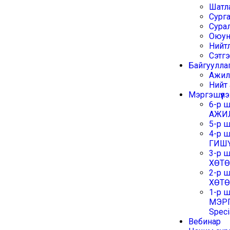
Шатл
Сург
Сура
Оюун
Нийтл
Сэтг
Байгуулла
Ажил
Нийт
Мэргэшүүлэ
6-р 
АЖИ
5-р 
4-р 
ГИШ
3-р 
ХӨТ
2-р 
ХӨТ
1-р ш
МЭРГ
Speci
Вебинар