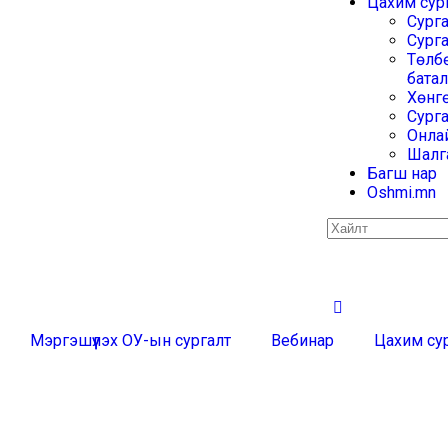
Цахим сур
Сург
Сурга
Төлбө
бата
Хөнг
Сург
Онлай
Шалга
Багш нар
Oshmi.mn
Мэргэшүүлэх ОУ-ын сургалт
Вебинар
Цахим су