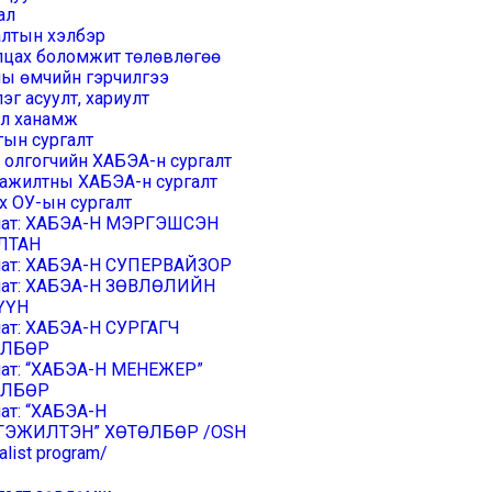
ал
алтын хэлбэр
лцах боломжит төлөвлөгөө
ы өмчийн гэрчилгээ
эг асуулт, хариулт
эл ханамж
гын сургалт
 олгогчийн ХАБЭА-н сургалт
 ажилтны ХАБЭА-н сургалт
х ОУ-ын сургалт
шат: ХАБЭА-Н МЭРГЭШСЭН
ЛТАН
шат: ХАБЭА-Н СУПЕРВАЙЗОР
шат: ХАБЭА-Н ЗӨВЛӨЛИЙН
ҮҮН
шат: ХАБЭА-Н СУРГАГЧ
ӨЛБӨР
шат: “ХАБЭА-Н МЕНЕЖЕР”
ӨЛБӨР
ат: “ХАБЭА-Н
ЭЖИЛТЭН” ХӨТӨЛБӨР /OSH
alist program/