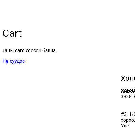
Cart
Таны сагс хоосон байна.
Нүүр хуудас
Хол
ХАБЭА
3838,
#3, 1/
хороо,
Улс