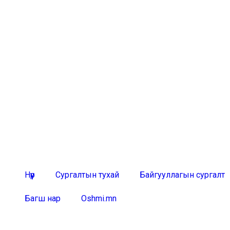
Нүүр
Сургалтын тухай
Байгууллагын сургалт
Багш нар
Oshmi.mn