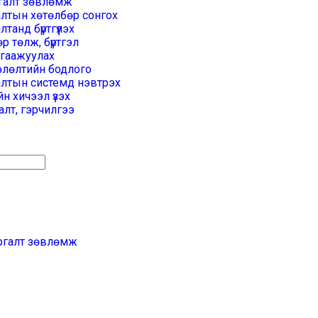
галт зөвлөмж
алтын хөтөлбөр сонгох
лтанд бүртгүүлэх
р төлж, бүртгэл
лгаажуулах
өлөлтийн бодлого
алтын системд нэвтрэх
н хичээл үзэх
лт, гэрчилгээ
ргалт зөвлөмж