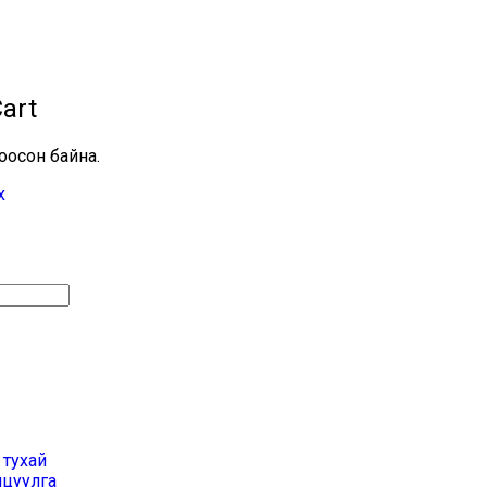
art
оосон байна.
х
 тухай
лцуулга